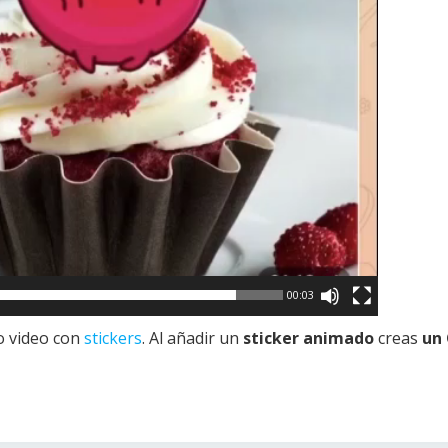
00:03
 o video con
stickers
. Al añadir un
sticker animado
creas
un 