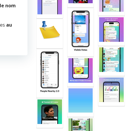
le nom
ges
au