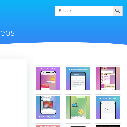
Buscar
Search
for:
éos.