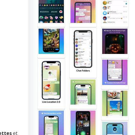
ettes
et