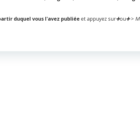
partir duquel vous l'avez publiée
et appuyez sur
➕
ou
➕
>
Mo