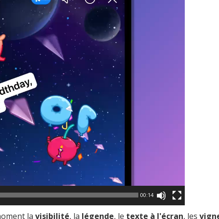
00:14
moment la
visibilité
, la
légende
, le
texte à l'écran
, les
vign