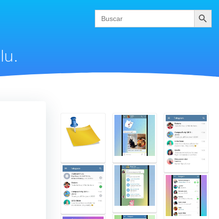
Buscar
Search
for:
lu.