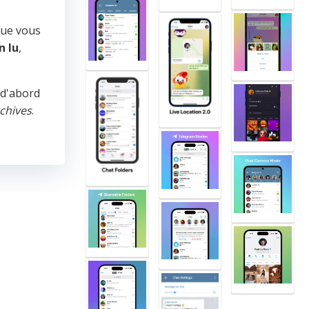
que vous
n lu
,
 d'abord
chives
.