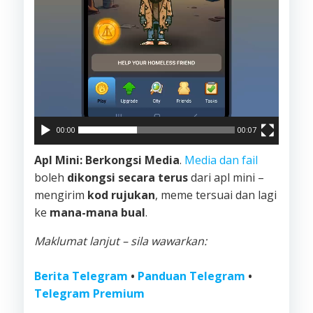
00:00
00:07
Apl Mini: Berkongsi Media
.
Media dan fail
boleh
dikongsi secara terus
dari apl mini –
mengirim
kod rujukan
, meme tersuai dan lagi
ke
mana-mana bual
.
Maklumat lanjut – sila wawarkan:
Berita Telegram
•
Panduan Telegram
•
Telegram Premium