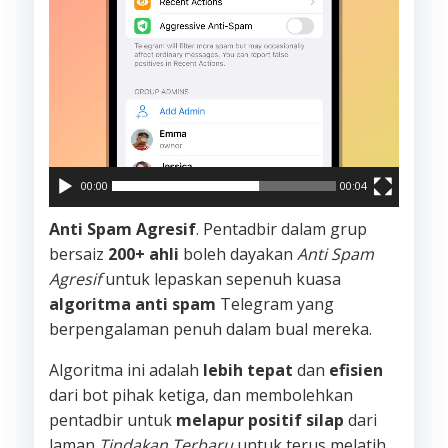
00:00
00:04
Anti Spam Agresif
. Pentadbir dalam grup
bersaiz
200+ ahli
boleh dayakan
Anti Spam
Agresif
untuk lepaskan sepenuh kuasa
algoritma anti spam
Telegram yang
berpengalaman penuh dalam bual mereka.
Algoritma ini adalah
lebih tepat
dan
efisien
dari bot pihak ketiga, dan membolehkan
pentadbir untuk
melapur positif silap
dari
laman
Tindakan Terbaru
untuk terus melatih