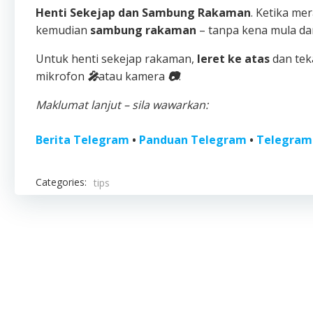
Henti Sekejap dan Sambung Rakaman
. Ketika m
kemudian
sambung rakaman
– tanpa kena mula dar
Untuk henti sekejap rakaman,
leret
ke atas
dan tek
mikrofon
🎤
atau kamera
📷
.
Maklumat lanjut – sila wawarkan:
Berita Telegram
•
Panduan Telegram
•
Telegram
Categories:
tips