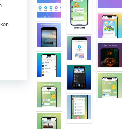
n
 ikon