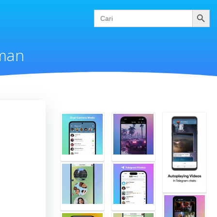
Cari
Search
for:
aman