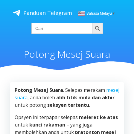
Skip
to
Panduan Telegram
Bahasa Melayu
▼
content
Cari
Search
for:
Potong Mesej Suara
Potong Mesej Suara
. Selepas merakam
mesej
suara
, anda boleh
alih titik mula dan akhir
untuk potong
seksyen tertentu
.
Opsyen ini terpapar selepas
meleret ke atas
untuk
kunci rakaman
– yang juga
membolehkan anda untuk
pratonton mesej