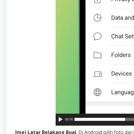
00:00
Imej Latar Belakang Bual
. Di Android pilih foto da