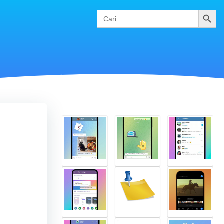
Cari
Search
for: