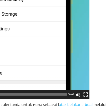
00:08
ri galeri anda untuk guna sebagai l
atar belakang bual
melalu