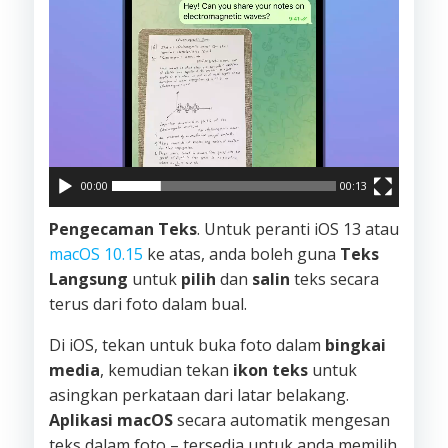
00:00
00:13
Pengecaman Teks
. Untuk peranti iOS 13 atau
macOS 10.15
ke atas, anda boleh guna
Teks
Langsung
untuk
pilih
dan
salin
teks secara
terus dari foto dalam bual.
Di iOS, tekan untuk buka foto dalam
bingkai
media
, kemudian tekan
ikon teks
untuk
asingkan perkataan dari latar belakang.
Aplikasi macOS
secara automatik mengesan
teks dalam foto – tersedia untuk anda memilih