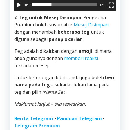
00:00
00:10
⭐️
Teg untuk Mesej Disimpan
. Pengguna
Premium boleh susun atur
Mesej Disimpan
dengan menambah
beberapa teg
untuk
diguna sebagai
penapis carian
.
Teg adalah dikaitkan dengan
emoji
, di mana
anda gunanya dengan
memberi reaksi
terhadap mesej.
Untuk keterangan lebih, anda juga boleh
beri
nama pada teg
– sekadar tekan lama pada
teg dan pilih
'Nama Set'
.
Maklumat lanjut – sila wawarkan:
Berita Telegram
•
Panduan Telegram
•
Telegram Premium