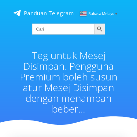
Skip
to
Panduan Telegram
Bahasa Melayu
▼
content
Cari
Search
for:
Teg untuk Mesej
Disimpan. Pengguna
Premium boleh susun
atur Mesej Disimpan
dengan menambah
beber…