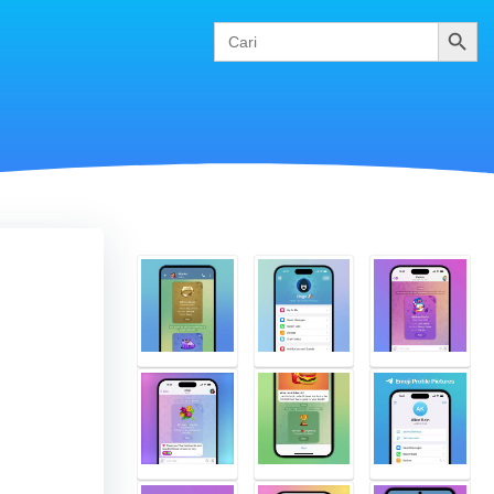
Cari
Search
for: