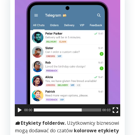
Odtwarzacz
video
00:00
00:03
💼
Etykiety folderów.
Użytkownicy biznesowi
mogą dodawać do czatów
kolorowe etykiety