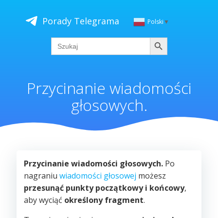
Skip
to
Porady Telegrama
Polski
▼
content
Szukaj
Search
for:
Przycinanie wiadomości
głosowych.
Przycinanie wiadomości głosowych.
Po
nagraniu
wiadomości głosowej
możesz
przesunąć punkty początkowy i końcowy
,
aby wyciąć
określony fragment
.