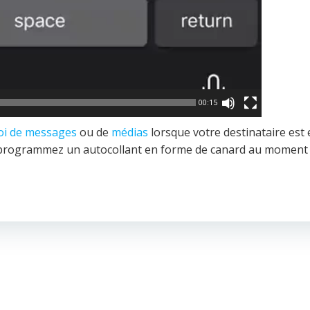
00:15
voi de messages
ou de
médias
lorsque votre destinataire est 
u programmez un autocollant en forme de canard au moment 