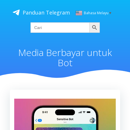
Skip
to
Panduan Telegram
Bahasa Melayu
▼
content
Cari
Search
for:
Media Berbayar untuk
Bot
Pemain
Video