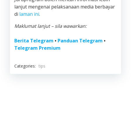
lanjut mengenai pelaksanaan media berbayar
di
laman ini
.
Maklumat lanjut – sila wawarkan:
Berita Telegram
•
Panduan Telegram
•
Telegram Premium
Categories:
tips