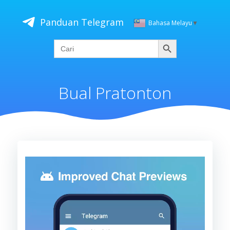
Skip
to
Panduan Telegram
Bahasa Melayu
▼
content
Cari
Search
for:
Bual Pratonton
Pemain
Video