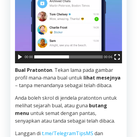
00:00
00:06
Bual Pratonton
. Tekan lama pada gambar
profil mana-mana bual untuk
lihat mesejnya
– tanpa menandanya sebagai telah dibaca.
Anda boleh skrol di jendela pratonton untuk
melihat sejarah bual, atau guna
butang
menu
untuk semat dengan pantas,
senyapkan atau tanda sebagai telah dibaca.
Langgan di
t.me/TelegramTipsMS
dan