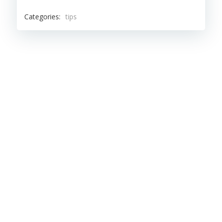
Categories:
tips