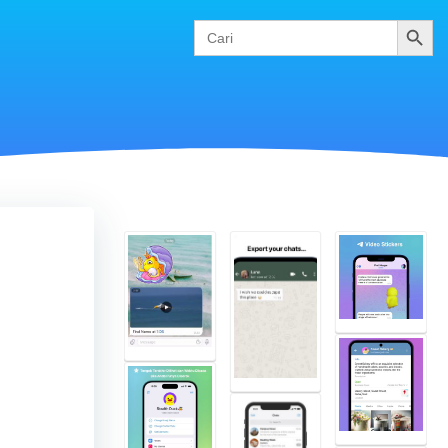
Cari
Search
for: