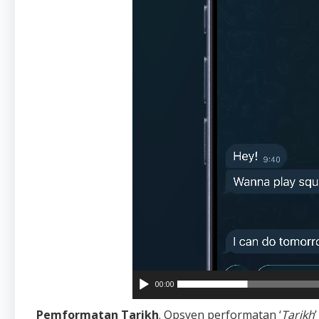
00:00
Pemformatan Tarikh
. Opsyen performatan ‘
Tarikh