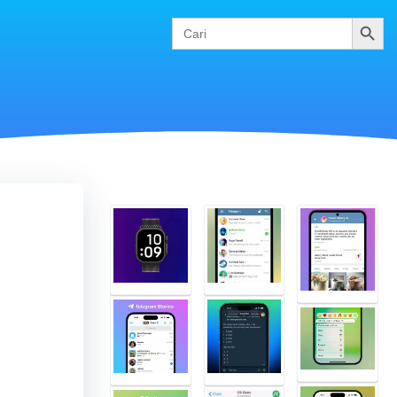
Cari
Search
for: