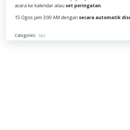
acara ke kalendar atau
set peringatan
.
15 Ogos jam 3:00 AM dengan
secara automatik dis
Categories:
tips