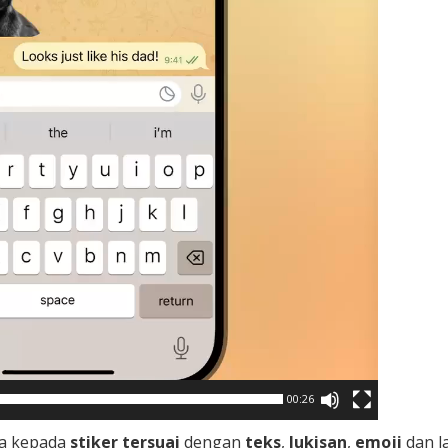
00:26
nda kepada
stiker tersuai
dengan
teks
,
lukisan
,
emoji
dan la