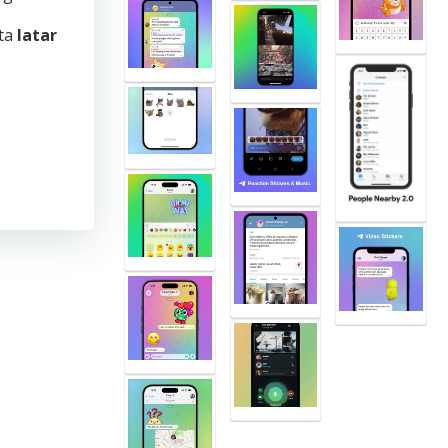
ta
latar