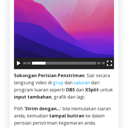
00:00
00:18
Sokongan Perisian Penstriman
. Siar secara
langsung video di
grup
dan
saluran
dari
program luaran seperti
OBS
dan
XSplit
untuk
input tambahan
, grafik dan lagi.
Pilih ‘
Strim dengan…
’ bila memulakan siaran
anda, kemudian
tampal butiran
ke dalam
perisian penstriman kegemaran anda.