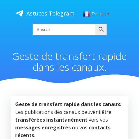
Saltar
al
Astuces Telegram
Français
▼
contenido
Buscar
Search
for:
Geste de transfert rapide
dans les canaux.
Geste de transfert rapide dans les canaux.
Les publications des canaux peuvent être
transférées instantanément
vers vos
messages enregistrés
ou vos
contacts
récents
.