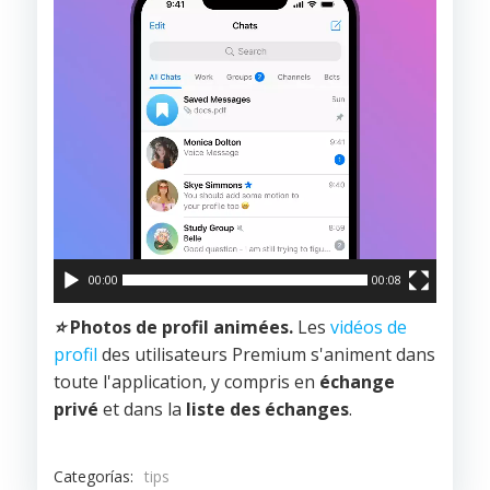
00:00
00:08
⭐️
Photos de profil animées.
Les
vidéos de
profil
des utilisateurs Premium s'animent dans
toute l'application, y compris en
échange
privé
et dans la
liste des échanges
.
Categorías:
tips