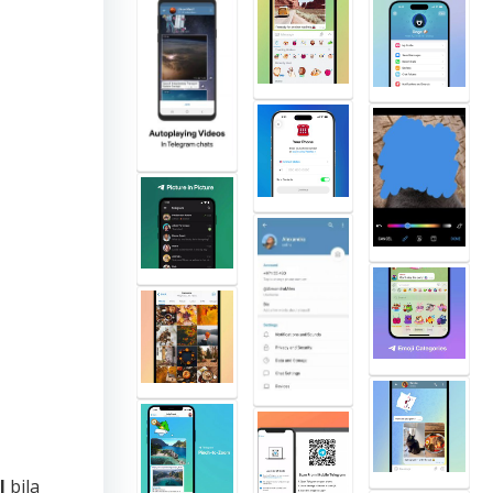
l
bila