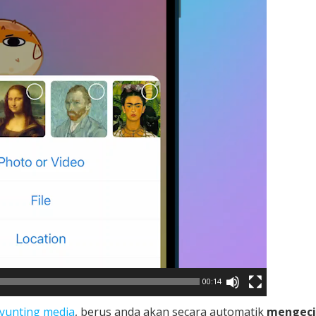
00:14
yunting media
, berus anda akan secara automatik
mengeci