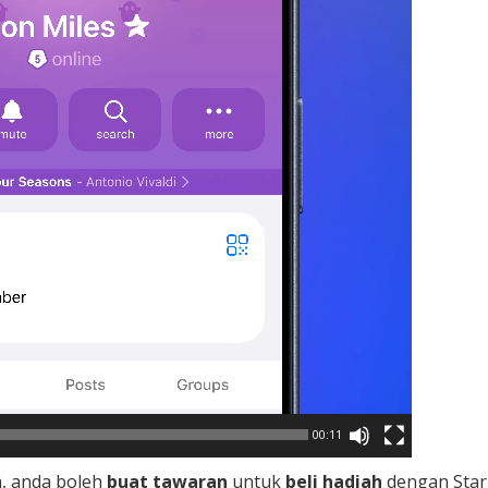
00:11
h, anda boleh
buat tawaran
untuk
beli hadiah
dengan Star