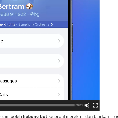
00:09
egram boleh
hubung bot
ke profil mereka – dan biarkan –
r