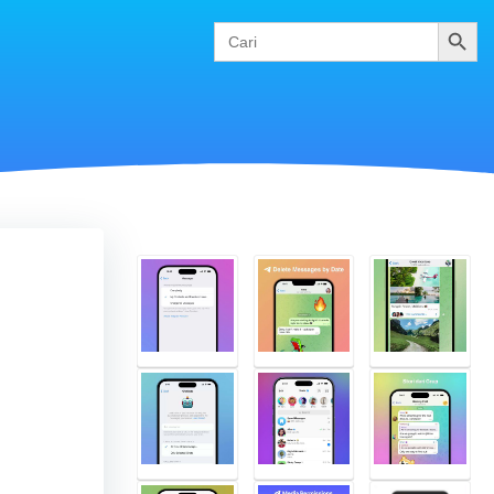
Cari
Search
for: