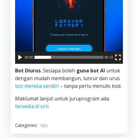
00:00
00:12
Bot Diurus
. Sesiapa boleh
guna bot AI
untuk
dengan mudah membangun, luncur dan urus
bot mereka sendiri
– tanpa perlu menulis kod.
Maklumat lanjut untuk juruprogram ada
tersedia di sini
.
Categories:
tips