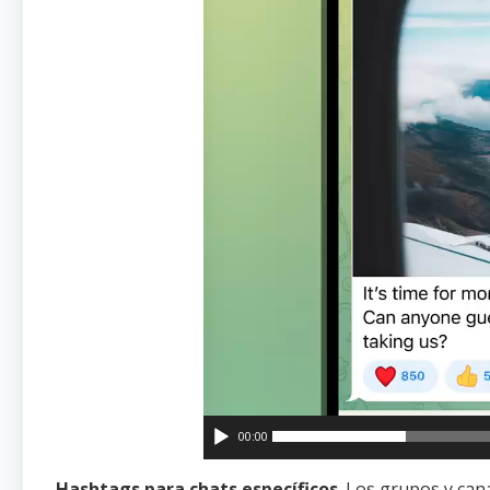
00:00
Hashtags para chats específicos
. Los grupos y ca