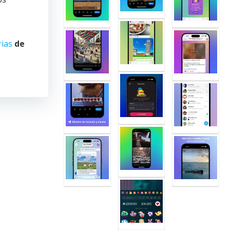
rias
de