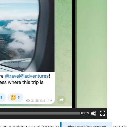
00:09
nales pueden usar el formato
para l