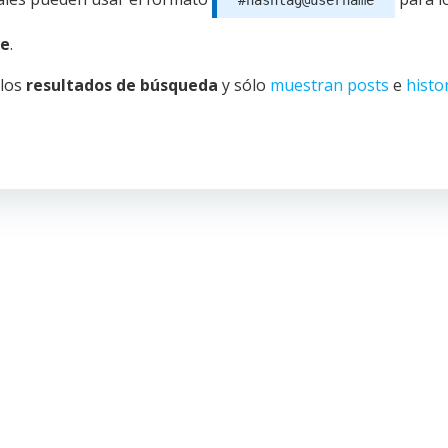
#hashtag@username
le
.
los
resultados de búsqueda
y sólo
muestran posts
e
histo